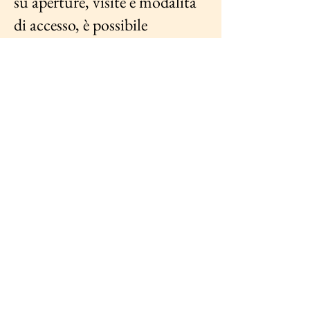
su aperture, visite e modalità
di accesso, è possibile
consultare il sito ufficiale
dell’area archeologica di
Libarna.
Visita il sito ufficiale
Apri su Google Maps